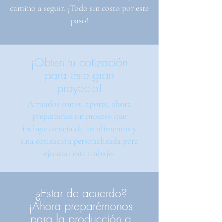
camino a seguir. ¡Todo sin costo por este
paso!
¡Obten tu cotización
para este gran
proyecto!
Armados con su aporte, ahora
preparamos un proceso que
incluye ciencia de los alimentos y
una cotización personalizada para
ejecutar este trabajo.
¿Estar de acuerdo?
¡Ahora preparémonos
para la producción a