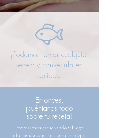
¡Podemos tomar cualquier
receta y convertirla en
realidad!
Entonces,
¡cuéntanos todo
sobre tu receta!
Empezamos escuchando y luego
ofreciendo consejos sobre el mejor