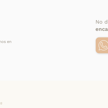
No d
enca
Kit
Kit
Etiqueta
Etiqueta
Nutricional
Nutricional
Premium
Estándar
mos en
Kit
Etiqueta
Nutricional
Básico
es